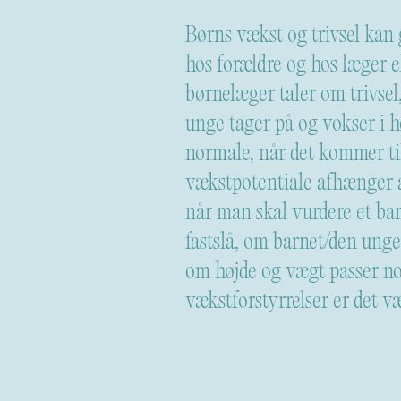
Børns vækst og trivsel kan
hos forældre og hos læger e
børnelæger taler om trivsel,
unge tager på og vokser i h
normale, når det kommer til
vækstpotentiale afhænger a
når man skal vurdere et bar
fastslå, om barnet/den unge
om højde og vægt passer 
vækstforstyrrelser er det væ
underliggende sygdom, der 
Der kan være tale om kron
hormonforstyrrelser som fo