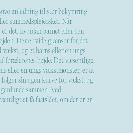
 give anledning til stor bekymring
ller sundhedsplejersker. Når
 er det, hvordan barnet eller den
øjden. Der er vide grænser for det
 vækst, og et barns eller en ungs
f forældrenes højde. Det væsentlige,
ns eller en ungs vækstmønster, er at
 følger sin egen kurve for vækst, og
nogenlunde sammen. Ved
sentligt at få fastslået, om der er en
forklarer barnets vækstproblemer.
iske sygdomme eller
rklaring på påvirket vækst, og hos