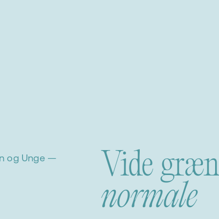
Vide græns
rn og Unge —
normale