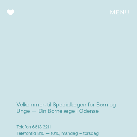
MENU
Urininkontinens i
Velkommen til Speciallægen for Børn og
Unge — Din Børnelæge i Odense
dagtiden
–
Telefon 6613 3211
Telefontid 8.15 — 10.15, mandag – torsdag