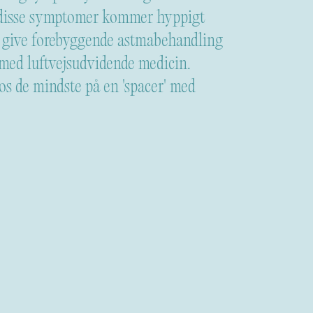
s disse symptomer kommer hyppigt
t give forebyggende astmabehandling
 med luftvejsudvidende medicin.
s de mindste på en 'spacer' med
nge, din børnelæge i Odense.