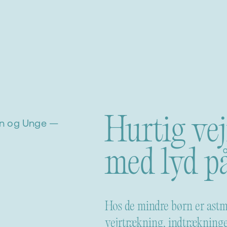
Hurtig ve
rn og Unge —
med lyd p
Hos de mindre børn er ast
vejrtrækning, indtrækninge