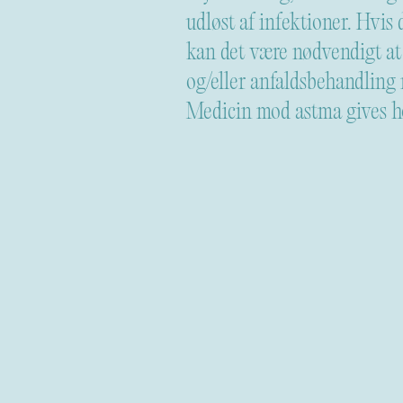
udløst af infektioner. Hvi
kan det være nødvendigt a
og/eller anfaldsbehandling
Medicin mod astma gives ho
maske.
Speciallægen for Børn og U
Videre til Praktisk Info