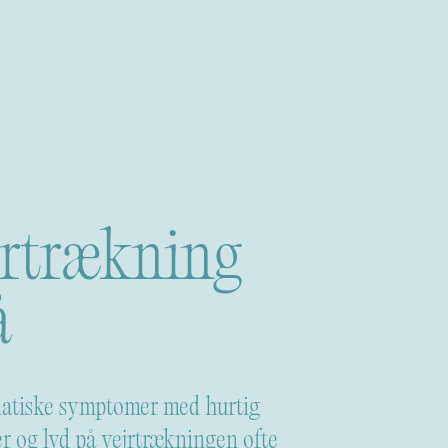
jrtrækning
å
matiske symptomer med hurtig
r og lyd på vejrtrækningen ofte